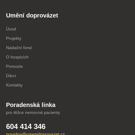
Umění doprovázet
Úvod
Projekty
Nadační fond
O hospicích
Pomozte
Dárci
Kontakty
Poradenská linka
pro těžce nemocné pacienty
604 414 346
poradna@umenidoprovazet.cz