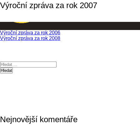
Výroční zpráva za rok 2007
Výroční zpráva za rok 2006
Navigace
Výroční zpráva za rok 2008
pro
příspěvek
Vyhledávání
Nejnovější komentáře