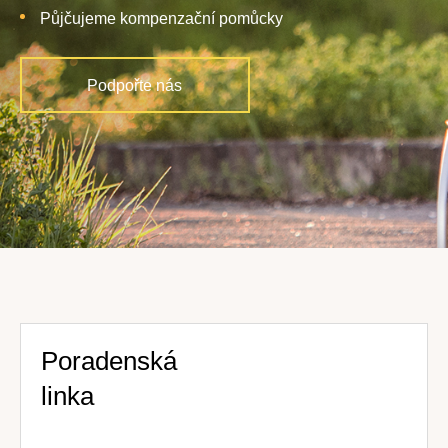
Půjčujeme kompenzační pomůcky
Podpořte nás
Poradenská
linka