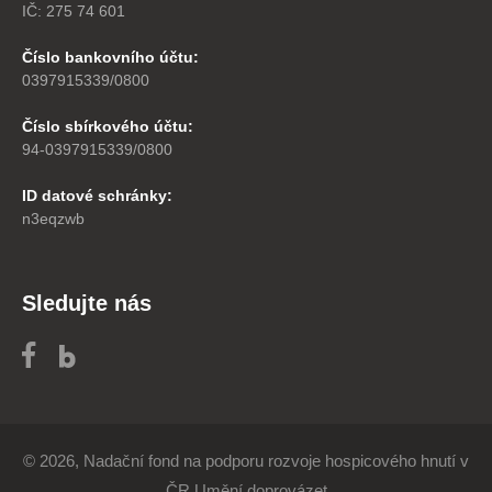
IČ: 275 74 601
Číslo bankovního účtu:
0397915339/0800
Číslo sbírkového účtu:
94-0397915339/0800
ID datové schránky:
n3eqzwb
Sledujte nás
© 2026, Nadační fond na podporu rozvoje hospicového hnutí v
ČR Umění doprovázet