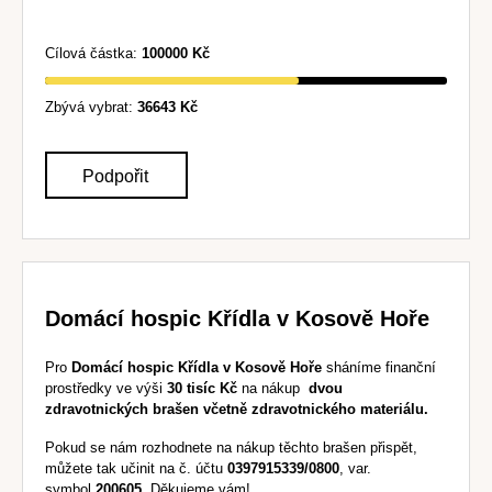
Cílová částka:
100000 Kč
Zbývá vybrat:
36643 Kč
Podpořit
Domácí hospic Křídla v Kosově Hoře
Pro
Domácí hospic Křídla v Kosově Hoře
sháníme finanční
prostředky ve výši
30 tisíc Kč
na nákup
dvou
zdravotnických brašen včetně zdravotnického materiálu.
Pokud se nám rozhodnete na nákup těchto brašen přispět
,
můžete tak učinit na č. účtu
0397915339/0800
, var.
symbol
200605
. Děkujeme vám!