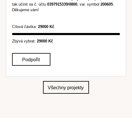
tak učinit na č. účtu
0397915339/0800
, var. symbol
200605
.
Děkujeme vám!
Cílová částka:
29000 Kč
Zbývá vybrat:
29000 Kč
Podpořit
Všechny projekty