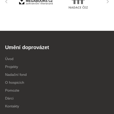
Umění doprovázet
Úvod
Projekty
Nadační fond
O hospicích
Pomozte
Dárci
Kontakty