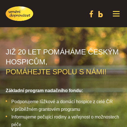
JIŽ 20 LET POMÁHÁME ČESKÝM
HOSPICŮM,
POMÁHEJTE SPOLU S NÁMI!
Základní program nadačního fondu:
Podporujeme lůžkové a domácí hospice z celé ČR
v průběžném grantovém programu
Informujeme pečující rodiny a veřejnost o možnostech
péče