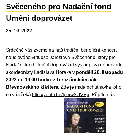
Svěceného pro Nadační fond
Umění doprovázet
25. 10. 2022
Srdečně vás zveme na náš tradiční benefiční koncert
houslového virtuosa Jaroslava Svěceného, který pro
Nadační fond Umění doprovázet vystoupí za doprovodu
akordeonisty Ladislava Horáka v
pondělí 28. listopadu
2022 od 19,00 hodin v Tereziánském sále
Břevnovského kláštera.
Zde je malá ochutnávka toho,
co vás čeká
http://youtu.be/lpIrjw2UVVg
. Přijďte nás