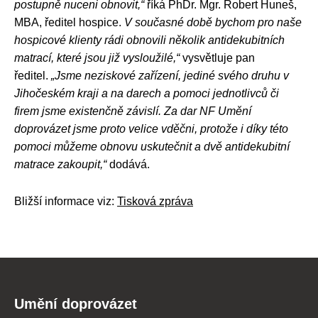
postupně nuceni obnovit,“
říká PhDr. Mgr. Robert Huneš,
MBA, ředitel hospice.
V současné době bychom pro naše
hospicové klienty rádi obnovili několik antidekubitních
matrací, které jsou již vysloužilé,“
vysvětluje pan
ředitel.
„Jsme neziskové zařízení, jediné svého druhu v
Jihočeském kraji a na darech a pomoci jednotlivců či
firem jsme existenčně závislí. Za dar NF Umění
doprovázet jsme proto velice vděčni, protože i díky této
pomoci můžeme obnovu uskutečnit a dvě antidekubitní
matrace zakoupit,“
dodává.
Bližší informace viz:
Tisková zpráva
Umění doprovázet