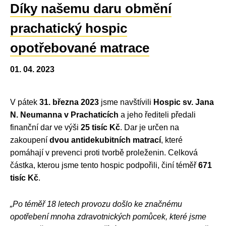
Díky našemu daru obmění
prachatický hospic
opotřebované matrace
01. 04. 2023
V pátek
31. března 2023
jsme navštívili
Hospic sv. Jana
N. Neumanna v Prachaticích
a jeho řediteli předali
finanční dar ve výši
25 tisíc Kč
. Dar je určen na
zakoupení
dvou antidekubitních matrací
, které
pomáhají v prevenci proti tvorbě proleženin. Celková
částka, kterou jsme tento hospic podpořili, činí téměř
671
tisíc Kč
.
„Po téměř 18 letech provozu došlo ke značnému
opotřebení mnoha zdravotnických pomůcek, které jsme