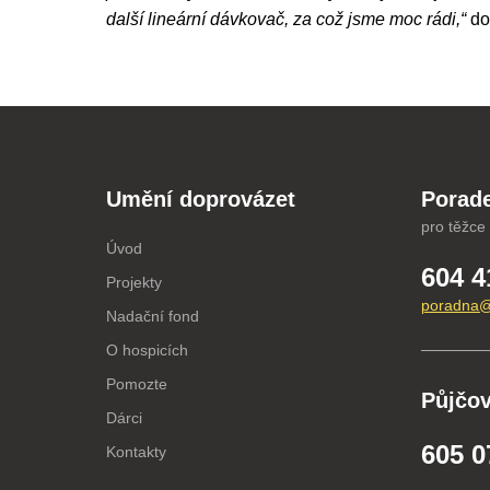
další lineární dávkovač, za což jsme moc rádi,“
do
Umění doprovázet
Porade
pro těžce
Úvod
604 4
Projekty
poradna@
Nadační fond
O hospicích
Pomozte
Půjčo
Dárci
605 0
Kontakty