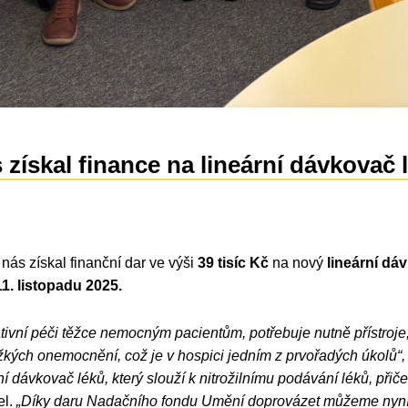
získal finance na lineární dávkovač 
 nás získal finanční dar ve výši
39 tisíc Kč
na nový
lineární dá
11. listopadu 2025.
tivní péči těžce nemocným pacientům, potřebuje nutně přístroje,
žkých onemocnění, což je v hospici jedním z prvořadých úkolů“
ární dávkovač léků, který slouží k nitrožilnímu podávání léků, p
el.
„Díky daru Nadačního fondu Umění doprovázet můžeme nyní z