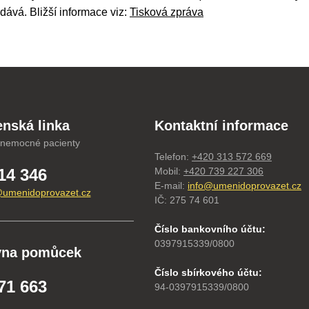
dává. Bližší informace viz:
Tisková zpráva
nská linka
Kontaktní informace
 nemocné pacienty
Telefon:
+420 313 572 669
14 346
Mobil:
+420 739 227 306
E-mail:
info@umenidoprovazet.cz
umenidoprovazet.cz
IČ: 275 74 601
Číslo bankovního účtu:
0397915339/0800
vna pomůcek
Číslo sbírkového účtu:
71 663
94-0397915339/0800