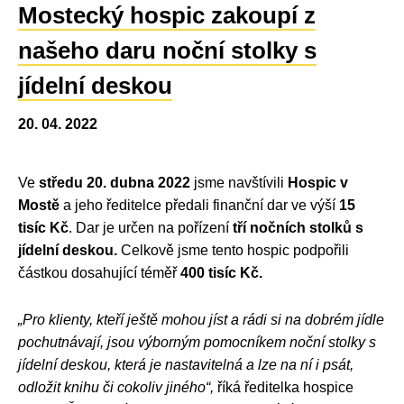
Mostecký hospic zakoupí z
našeho daru noční stolky s
jídelní deskou
20. 04. 2022
Ve
středu 20. dubna 2022
jsme navštívili
Hospic v
Mostě
a jeho ředitelce předali finanční dar ve výší
15
tisíc Kč
. Dar je určen na pořízení
tří nočních stolků s
jídelní deskou.
Celkově jsme tento hospic podpořili
částkou dosahující téměř
400 tisíc Kč.
„Pro klienty, kteří ještě mohou jíst a rádi si na dobrém jídle
pochutnávají, jsou výborným pomocníkem noční stolky s
jídelní deskou, která je nastavitelná a lze na ní i psát,
odložit knihu či cokoliv jiného“,
říká ředitelka hospice