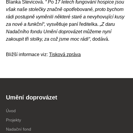
Blanka Števicová.
“ Po 17 letech fungování hospice jsou
však naše stolečky značně opotřebované, proto bychom
rádi postupně vyměnili některé staré a nevyhovující kusy
za nové a funkční“,
vysvětluje paní ředitelka.
„Z daru
Nadačního fondu Umění doprovázet můžeme nyní
zakoupit tři stolky, za což jsme moc rádi“,
dodává.
Bližší informace viz:
Tisková zpráva
Umění doprovázet
Úvod
Projekty
Nadační fond