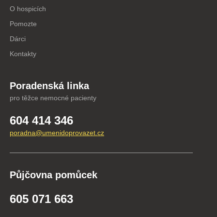
O hospicích
Pomozte
Dárci
Kontakty
Poradenská linka
pro těžce nemocné pacienty
604 414 346
poradna@umenidoprovazet.cz
Půjčovna pomůcek
605 071 663