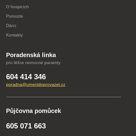
O hospicích
Pomozte
Dárci
Kontakty
Poradenská linka
pro těžce nemocné pacienty
604 414 346
poradna@umenidoprovazet.cz
Půjčovna pomůcek
605 071 663