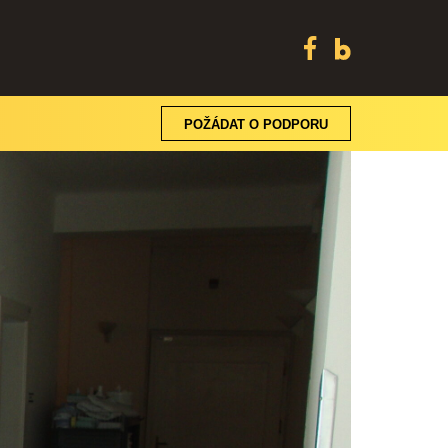
POŽÁDAT O PODPORU