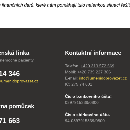
m finančních darů, které nám pomáhají tuto nelehkou situaci řešit
nská linka
Kontaktní informace
 nemocné pacienty
Telefon:
+420 313 572 669
14 346
Mobil:
+420 739 227 306
E-mail:
info@umenidoprovazet.cz
umenidoprovazet.cz
IČ: 275 74 601
Číslo bankovního účtu:
0397915339/0800
vna pomůcek
Číslo sbírkového účtu:
71 663
94-0397915339/0800