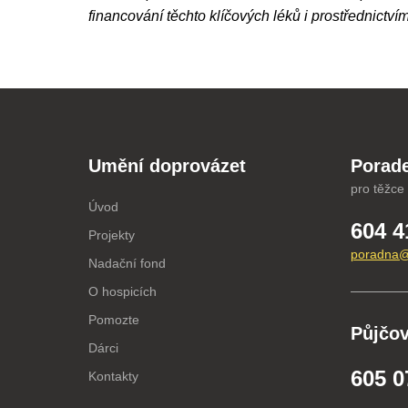
financování těchto klíčových léků i prostřednictví
Umění doprovázet
Porade
pro těžce
Úvod
604 4
Projekty
poradna@
Nadační fond
O hospicích
Pomozte
Půjčo
Dárci
605 0
Kontakty