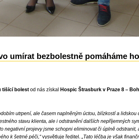
ávo umírat bezbolestně pomáháme ho
 tišící bolest
od nás získal
Hospic Štrasburk v Praze 8 –
Boh
obdobím utrpení, ale časem naplněným úctou, blízkostí a lidsko
estného stavu klienta, ale i odstranění dalších nepříjemných sy
to negativní projevy jsme schopni eliminovat či úplně odstranit,
ého k šetrné péči,“
vysvětluje ředitel.
„Tato léčba je však finanč