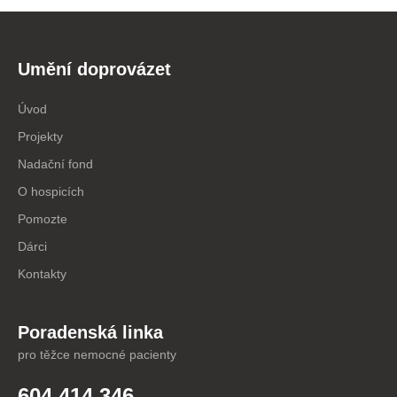
Umění doprovázet
Úvod
Projekty
Nadační fond
O hospicích
Pomozte
Dárci
Kontakty
Poradenská linka
pro těžce nemocné pacienty
604 414 346