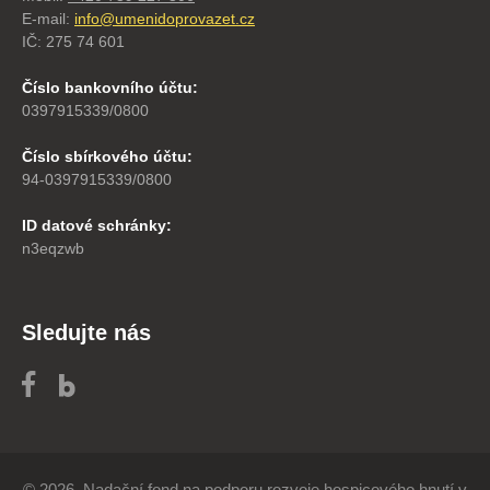
E-mail:
info@umenidoprovazet.cz
IČ: 275 74 601
Číslo bankovního účtu:
0397915339/0800
Číslo sbírkového účtu:
94-0397915339/0800
ID datové schránky:
n3eqzwb
Sledujte nás
© 2026, Nadační fond na podporu rozvoje hospicového hnutí v