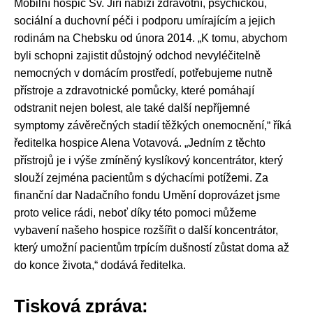
Mobilní hospic Sv. Jiří nabízí zdravotní, psychickou,
sociální a duchovní péči i podporu umírajícím a jejich
rodinám na Chebsku od února 2014. „
K tomu, abychom
byli schopni zajistit důstojný odchod nevyléčitelně
nemocných v domácím prostředí, potřebujeme nutně
přístroje a zdravotnické pomůcky, které pomáhají
odstranit nejen bolest, ale také další nepříjemné
symptomy závěrečných stadií těžkých onemocnění,“
říká
ředitelka hospice Alena Votavová.
„Jedním z těchto
přístrojů je i výše zmíněný kyslíkový koncentrátor, který
slouží zejména pacientům s dýchacími potížemi. Za
finanční dar Nadačního fondu Umění doprovázet jsme
proto velice rádi, neboť díky této pomoci můžeme
vybavení našeho hospice rozšířit o další koncentrátor,
který umožní pacientům trpícím dušností zůstat doma až
do konce života,“
dodává ředitelka.
Tisková zpráva: