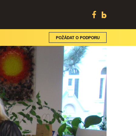
POŽÁDAT O PODPORU