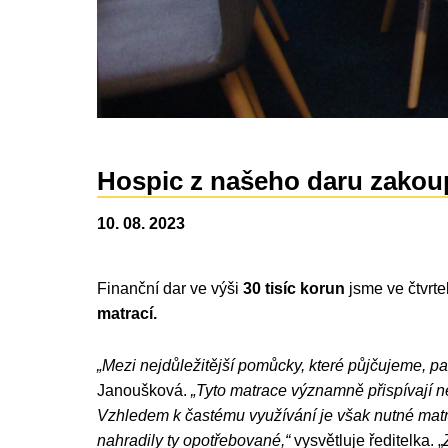
Hospic z našeho daru zakoup
10. 08. 2023
Finanční dar ve výši
30 tisíc korun
jsme ve čtvrt
matrací.
„Mezi nejdůležitější pomůcky, které půjčujeme, pat
Janoušková.
„Tyto matrace významně přispívají n
Vzhledem k častému využívání je však nutné matr
nahradily ty opotřebované,“
vysvětluje ředitelka. „