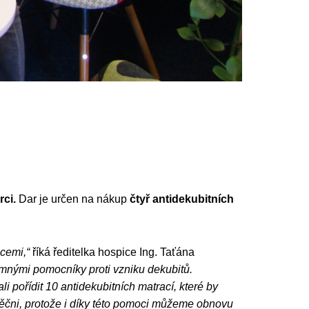
rci.
Dar je určen na nákup
čtyř antidekubitních
acemi,“
říká ředitelka hospice Ing. Taťána
amnými pomocníky proti vzniku dekubitů.
pořídit 10 antidekubitních matrací, které by
ěčni, protože i díky této pomoci můžeme obnovu