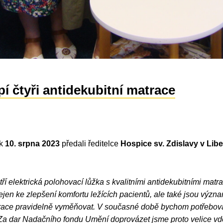
í čtyři antidekubitní matrace
ek
10. srpna 2023
předali ředitelce
Hospice sv. Zdislavy v Libe
ří elektrická polohovací lůžka s kvalitními antidekubitními matr
ejen ke zlepšení komfortu ležících pacientů, ale také jsou význ
ace pravidelně vyměňovat. V současné době bychom potřebovali 
Za dar Nadačního fondu Umění doprovázet jsme proto velice vd