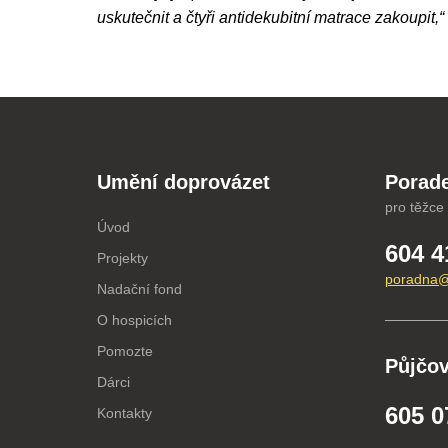
uskutečnit a čtyři antidekubitní matrace zakoupit,“
Umění doprovázet
Porade
pro těžce
Úvod
604 4
Projekty
poradna@
Nadační fond
O hospicích
Pomozte
Půjčo
Dárci
605 0
Kontakty