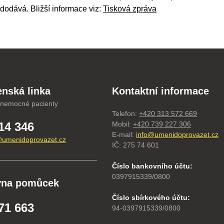
dodává. Bližší informace viz:
Tisková zpráva
nská linka
Kontaktní informace
 nemocné pacienty
Telefon:
+420 313 572 669
14 346
Mobil:
+420 739 227 306
E-mail:
info@umenidoprovazet.cz
umenidoprovazet.cz
IČ: 275 74 601
Číslo bankovního účtu:
0397915339/0800
vna pomůcek
Číslo sbírkového účtu:
71 663
94-0397915339/0800