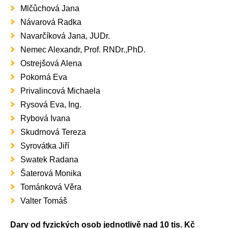
Mlčůchová Jana
Návarová Radka
Navarčíková Jana, JUDr.
Nemec Alexandr, Prof. RNDr.,PhD.
Ostrejšová Alena
Pokorná Eva
Privalincová Michaela
Rysová Eva, Ing.
Rybová Ivana
Skudrnová Tereza
Syrovátka Jiří
Swatek Radana
Šaterová Monika
Tománková Věra
Valter Tomáš
Dary od fyzických osob jednotlivě nad 10 tis. Kč