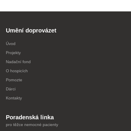
Umění doprovázet
Úvod
Projekty
Nadační fond
O hospicích
Pomozte
Dárci
Kontakty
Poradenská linka
pro těžce nemocné pacienty